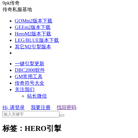
9pk传奇
传奇私服基地
GOMm2版本下载
GEEm2版本下载
HeroM2版本下载
LEG/BLUE版本下载
其它M2引掣版本
一键引掣更新
DBC2000软件
GM常用工具
传奇符号大全
关注我们
站长微信
Hi, 请登录
我要注册
找回密码
标签：HERO引掣