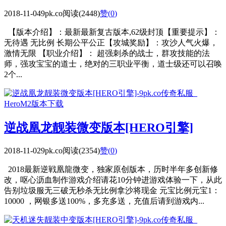
2018-11-04
9pk.co
阅读(2448)
赞(
0
)
【版本介绍】：最新最新复古版本,62级封顶【重要提示】：
无待遇 无比例 长期公平公正【攻城奖励】：攻沙人气火爆，
激情无限 【职业介绍】： 超强刺杀的战士，群攻技能的法
师，强攻宝宝的道士，绝对的三职业平衡，道士级还可以召唤
2个...
HeroM2版本下载
逆战凰龙靓装微变版本[HERO引擎]
2018-11-02
9pk.co
阅读(2354)
赞(
0
)
2018最新逆戦凰龍微变，独家原创版本，历时半年多创新修
改，呕心沥血制作游戏介绍请花10分钟进游戏体验一下，从此
告别垃圾服无三破无秒杀无比例拿沙将现金 元宝比例元宝1：
10000 ，网银多送100%，多充多送，充值后请到游戏内...