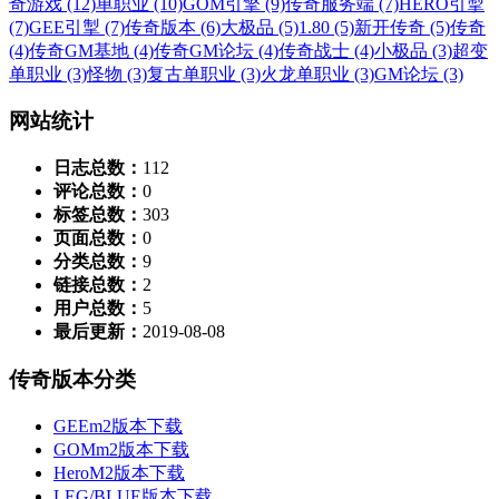
奇游戏 (12)
单职业 (10)
GOM引擎 (9)
传奇服务端 (7)
HERO引掣
(7)
GEE引掣 (7)
传奇版本 (6)
大极品 (5)
1.80 (5)
新开传奇 (5)
传奇
(4)
传奇GM基地 (4)
传奇GM论坛 (4)
传奇战士 (4)
小极品 (3)
超变
单职业 (3)
怪物 (3)
复古单职业 (3)
火龙单职业 (3)
GM论坛 (3)
网站统计
日志总数：
112
评论总数：
0
标签总数：
303
页面总数：
0
分类总数：
9
链接总数：
2
用户总数：
5
最后更新：
2019-08-08
传奇版本分类
GEEm2版本下载
GOMm2版本下载
HeroM2版本下载
LEG/BLUE版本下载