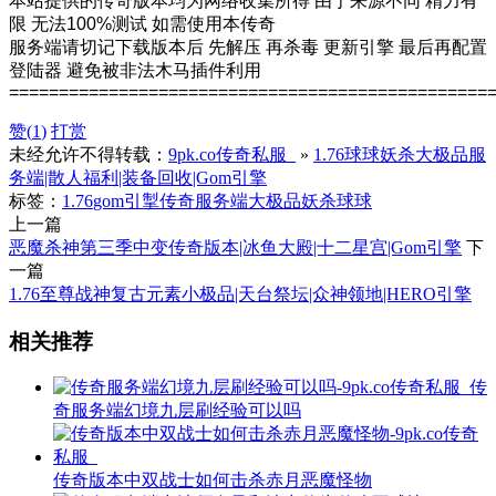
本站提供的传奇版本均为网络收集所得 由于来源不同 精力有
限 无法100%测试 如需使用本传奇
服务端请切记下载版本后 先解压 再杀毒 更新引擎 最后再配置
登陆器 避免被非法木马插件利用
================================================
赞(
1
)
打赏
未经允许不得转载：
9pk.co传奇私服_
»
1.76球球妖杀大极品服
务端|散人福利|装备回收|Gom引擎
标签：
1.76
gom引掣
传奇服务端
大极品
妖杀
球球
上一篇
恶魔杀神第三季中变传奇版本|冰鱼大殿|十二星宫|Gom引擎
下
一篇
1.76至尊战神复古元素小极品|天台祭坛|众神领地|HERO引擎
相关推荐
传
奇服务端幻境九层刷经验可以吗
传奇版本中双战士如何击杀赤月恶魔怪物