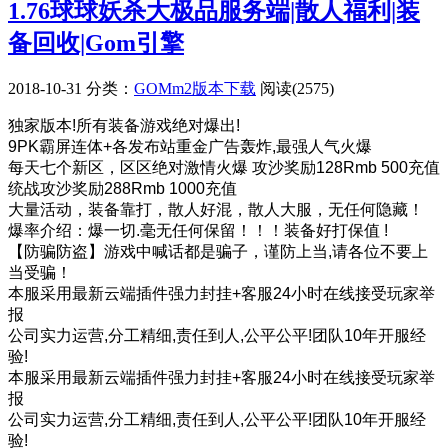
1.76球球妖杀大极品服务端|散人福利|装
备回收|Gom引擎
2018-10-31
分类：
GOMm2版本下载
阅读(2575)
独家版本!所有装备游戏绝对爆出!
9PK霸屏连体+各发布站重金广告轰炸,最强人气火爆
每天七个新区，区区绝对激情火爆 攻沙奖励128Rmb 500充值
统战攻沙奖励288Rmb 1000充值
大量活动，装备靠打，散人好混，散人大服，无任何隐藏！
爆率介绍：爆一切.毫无任何保留！！！装备好打保值 !
【防骗防盗】游戏中喊话都是骗子，谨防上当,请各位不要上
当受骗！
本服采用最新云端插件强力封挂+客服24小时在线接受玩家举
报
公司实力运营,分工精细,责任到人,公平公平!团队10年开服经
验!
本服采用最新云端插件强力封挂+客服24小时在线接受玩家举
报
公司实力运营,分工精细,责任到人,公平公平!团队10年开服经
验!