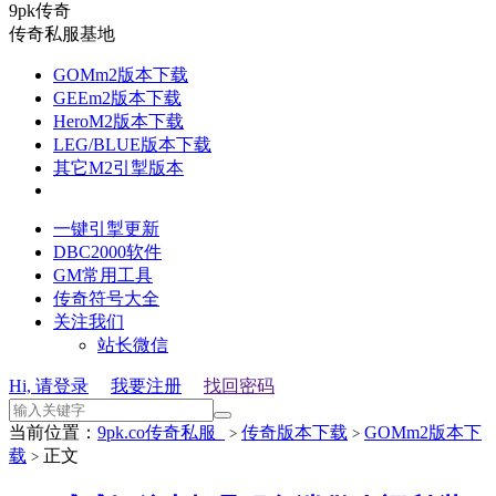
9pk传奇
传奇私服基地
GOMm2版本下载
GEEm2版本下载
HeroM2版本下载
LEG/BLUE版本下载
其它M2引掣版本
一键引掣更新
DBC2000软件
GM常用工具
传奇符号大全
关注我们
站长微信
Hi, 请登录
我要注册
找回密码
当前位置：
9pk.co传奇私服_
传奇版本下载
GOMm2版本下
>
>
载
正文
>